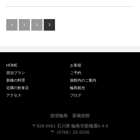
«
1
2
3
HOME
お客様
宿泊プラン
ご予約
新橋の料理
旅館内のご案内
近隣の飲食店
輪島観光
アクセス
ブログ
能登輪島 新橋旅館
〒928-0061 石川県 輪島市新橋通8-4-5
℡（0768）22-0236