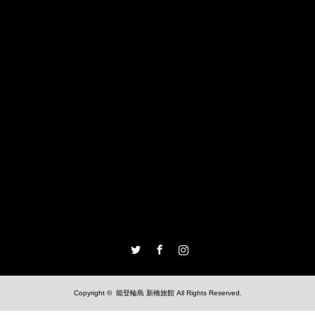
Twitter
Facebook
Instagram
Copyright ©
能登輪島 新橋旅館
All Rights Reserved.