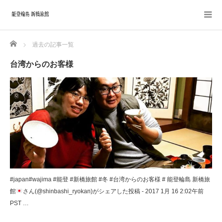
Home
過去の記事一覧
台湾からのお客様
#japan#wajima #能登 #新橋旅館 #冬 #台湾からのお客様 # 能登輪島 新橋旅
館
さん(@shinbashi_ryokan)がシェアした投稿 - 2017 1月 16 2:02午前
PST …